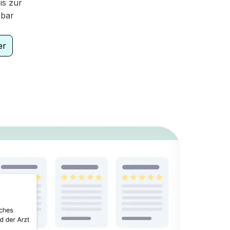
is zur
sbar
er