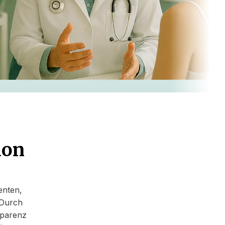
ion
enten,
 Durch
sparenz