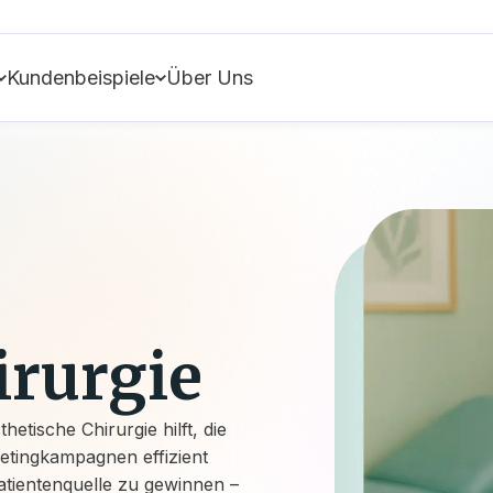
Kundenbeispiele
Über Uns
irurgie
sthetische Chirurgie
hilft, die
etingkampagnen effizient
tientenquelle zu gewinnen –